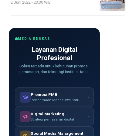
2 Juni 2022 - 23:30 WIB
MEDIA EDUKASI
Layanan Digital
Profesional
Solusi terpadu untuk kebutuhan promosi,
pemasaran, dan teknologi institusi Anda.
Promosi PMB
›
Penerimaan Mahasiswa Baru
Digital Marketing
›
Strategi pemasaran digital
Social Media Management