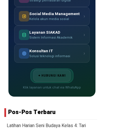
Strategi pemasaran digital
Social Media Management
›
Kelola akun media sosial
Layanan SIAKAD
›
Sistem Informasi Akademik
Konsultan IT
›
Solusi teknologi informasi
✦ HUBUNGI KAMI
Klik layanan untuk chat via WhatsApp
Pos-Pos Terbaru
Latihan Harian Seni Budaya Kelas 4: Tari