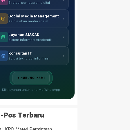
›
Strategi pemasaran digital
Social Media Management
›
Kelola akun media sosial
Layanan SIAKAD
›
Sistem Informasi Akademik
Konsultan IT
›
Solusi teknologi informasi
✦ HUBUNGI KAMI
Klik layanan untuk chat via WhatsApp
-Pos Terbaru
h LKPD Materi Permintaan,