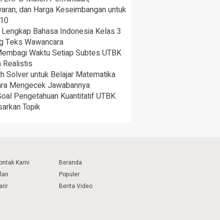
aran, dan Harga Keseimbangan untuk
 10
 Lengkap Bahasa Indonesia Kelas 3
ng Teks Wawancara
Membagi Waktu Setiap Subtes UTBK
 Realistis
h Solver untuk Belajar Matematika
ara Mengecek Jawabannya
oal Pengetahuan Kuantitatif UTBK
arkan Topik
ontak Kami
Beranda
klan
Populer
arir
Berita Video