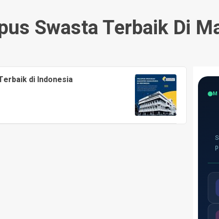
us Swasta Terbaik Di M
erbaik di Indonesia
M
S
p