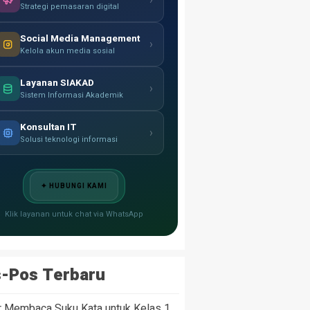
›
Strategi pemasaran digital
Social Media Management
›
Kelola akun media sosial
Layanan SIAKAD
›
Sistem Informasi Akademik
Konsultan IT
›
Solusi teknologi informasi
✦ HUBUNGI KAMI
Klik layanan untuk chat via WhatsApp
-Pos Terbaru
r Membaca Suku Kata untuk Kelas 1