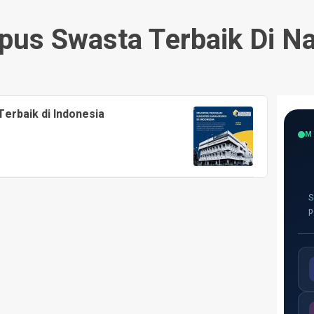
us Swasta Terbaik Di N
erbaik di Indonesia
M
S
p