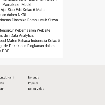
n Penjelasan Mudah
Ajar Siap Edit Kelas 6 Materi
tuan dalam NKRI
hasan Dinamika Rotasi untuk Siswa
 11
Mengukur Keberhasilan Website
 dari Data Analytics
oad Materi Bahasa Indonesia Kelas 5
ng Ide Pokok dan Ringkasan dalam
t PDF
ontak Kami
Beranda
klan
Populer
arir
Berita Video