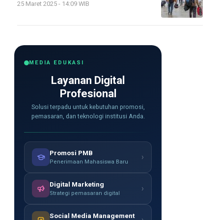
25 Maret 2025 - 14:09 WIB
MEDIA EDUKASI
Layanan Digital
Profesional
Solusi terpadu untuk kebutuhan promosi,
pemasaran, dan teknologi institusi Anda.
Promosi PMB
›
Penerimaan Mahasiswa Baru
Digital Marketing
›
Strategi pemasaran digital
Social Media Management