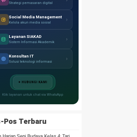
›
Strategi pemasaran digital
Social Media Management
›
Kelola akun media sosial
Layanan SIAKAD
›
Sistem Informasi Akademik
Konsultan IT
›
Solusi teknologi informasi
✦ HUBUNGI KAMI
Klik layanan untuk chat via WhatsApp
-Pos Terbaru
n Harian Seni Budaya Kelas 4: Tari