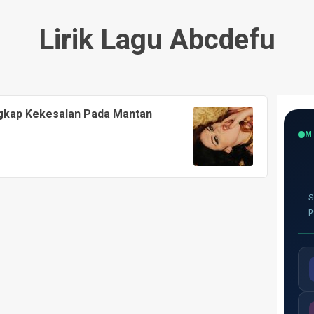
Lirik Lagu Abcdefu
ngkap Kekesalan Pada Mantan
M
S
p