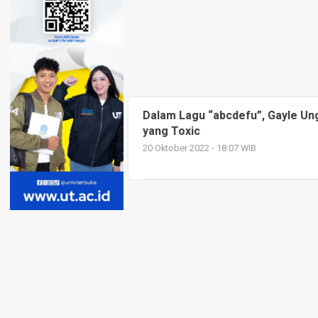
Dalam Lagu “abcdefu”, Gayle U
yang Toxic
20 Oktober 2022 - 18:07 WIB