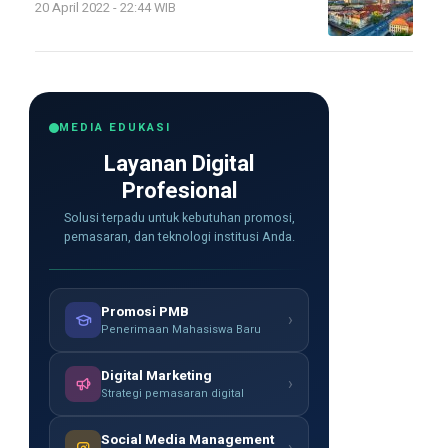
20 April 2022 - 22:44 WIB
MEDIA EDUKASI
Layanan Digital
Profesional
Solusi terpadu untuk kebutuhan promosi,
pemasaran, dan teknologi institusi Anda.
Promosi PMB
›
Penerimaan Mahasiswa Baru
Digital Marketing
›
Strategi pemasaran digital
Social Media Management