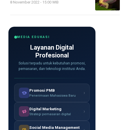
8 November 2022 - 15:00 WIB
MEDIA EDUKASI
Layanan Digital
Profesional
Solusi terpadu untuk kebutuhan promosi,
pemasaran, dan teknologi institusi Anda.
Promosi PMB
›
Penerimaan Mahasiswa Baru
Digital Marketing
›
Strategi pemasaran digital
Social Media Management