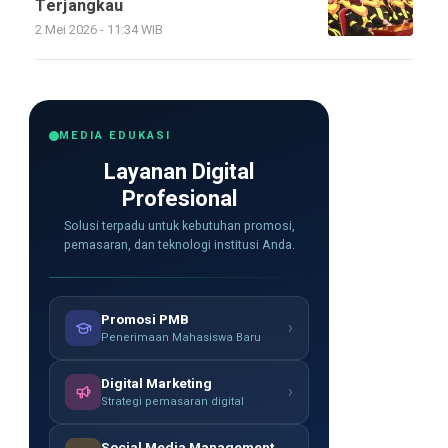
Terjangkau
2 Mei 2026 - 11:34 WIB
MEDIA EDUKASI
Layanan Digital
Profesional
Solusi terpadu untuk kebutuhan promosi,
pemasaran, dan teknologi institusi Anda.
Promosi PMB
›
Penerimaan Mahasiswa Baru
Digital Marketing
›
Strategi pemasaran digital
Social Media Management