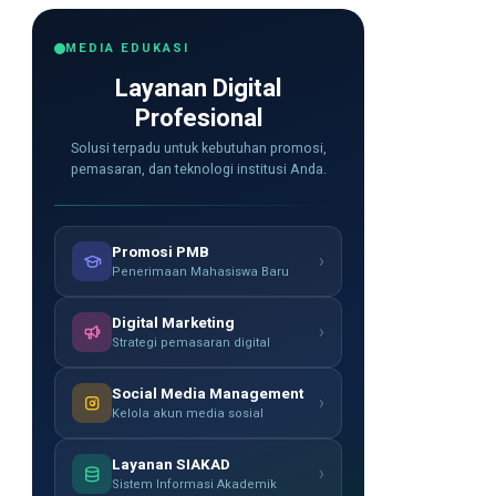
MEDIA EDUKASI
Layanan Digital
Profesional
Solusi terpadu untuk kebutuhan promosi,
pemasaran, dan teknologi institusi Anda.
Promosi PMB
›
Penerimaan Mahasiswa Baru
Digital Marketing
›
Strategi pemasaran digital
Social Media Management
›
Kelola akun media sosial
Layanan SIAKAD
›
Sistem Informasi Akademik