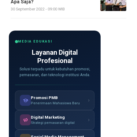
Apa Saja?
30 September 2022 - 09:00 WIB
MEDIA EDUKASI
Layanan Digital
Profesional
Solusi terpadu untuk kebutuhan promosi,
pemasaran, dan teknologi institusi Anda.
Promosi PMB
›
Penerimaan Mahasiswa Baru
Digital Marketing
›
Strategi pemasaran digital
Social Media Management