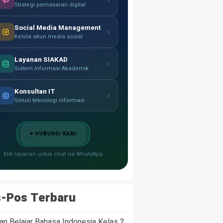
›
Strategi pemasaran digital
Social Media Management
›
Kelola akun media sosial
Layanan SIAKAD
›
Sistem Informasi Akademik
Konsultan IT
›
Solusi teknologi informasi
✦ HUBUNGI KAMI
Klik layanan untuk chat via WhatsApp
-Pos Terbaru
n Belajar Bahasa Indonesia Kelas 2