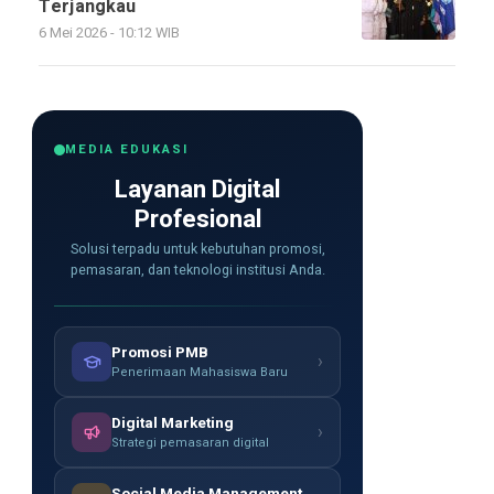
Terjangkau
6 Mei 2026 - 10:12 WIB
MEDIA EDUKASI
Layanan Digital
Profesional
Solusi terpadu untuk kebutuhan promosi,
pemasaran, dan teknologi institusi Anda.
Promosi PMB
›
Penerimaan Mahasiswa Baru
Digital Marketing
›
Strategi pemasaran digital
Social Media Management