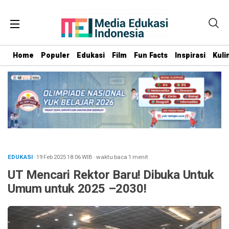
Home
Populer
Edukasi
Film
Fun Facts
Inspirasi
Kuli
EDUKASI
· 19 Feb 2025
18:06
WIB
·
waktu baca 1 menit
UT Mencari Rektor Baru! Dibuka Untuk
Umum untuk 2025 –2030!