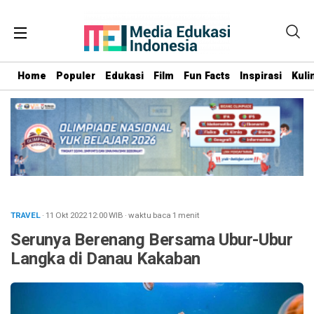
Home
Populer
Edukasi
Film
Fun Facts
Inspirasi
Kuli
TRAVEL
· 11 Okt 2022
12:00
WIB
·
waktu baca 1 menit
Serunya Berenang Bersama Ubur-Ubur
Langka di Danau Kakaban