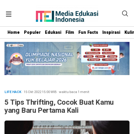
Home
Populer
Edukasi
Film
Fun Facts
Inspirasi
Kuli
LIFE HACK
· 15 Okt 2022
15:00
WIB
·
waktu baca 1 menit
5 Tips Thrifting, Cocok Buat Kamu
yang Baru Pertama Kali