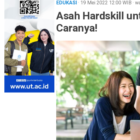
EDUKASI
· 19 Mei 2022
12:00
WIB
·
wa
Asah Hardskill u
Caranya!