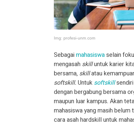
Img: profesi-unm.com
Sebagai
mahasiswa
selain foku
mengasah
skill
untuk karier ki
bersama,
skill
atau kemampuan 
softskill.
Untuk
softskill
sendir
dengan bergabung bersama org
maupun luar kampus. Akan tet
mahasiswa yang masih belum t
cara asah hardskill untuk maha