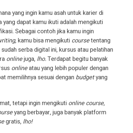
ana yang ingin kamu asah untuk karier di
 yang dapat kamu ikuti adalah mengikuti
fikasi. Sebagai contoh jika kamu ingin
riting
, kamu bisa mengikuti
course
tentang
udah serba digital ini, kursus atau pelatihan
ara
online
juga,
lho.
Terdapat begitu banyak
rsus
online
atau yang lebih populer dengan
at memilihnya sesuai dengan
budget
yang
mat, tetapi ingin mengikuti
online course,
ourse
yang berbayar, juga banyak platform
se
gratis,
lho!