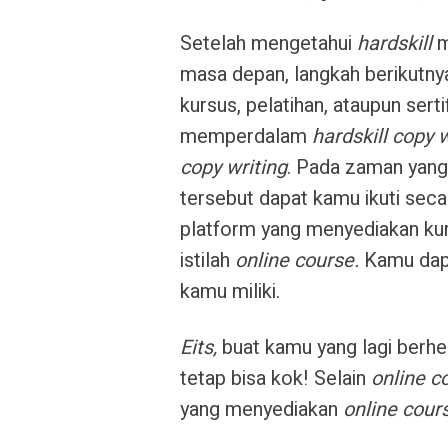
Setelah mengetahui
hardskill
m
masa depan, langkah berikutnya
kursus, pelatihan, ataupun serti
memperdalam
hardskill copy w
copy writing
. Pada zaman yang s
tersebut dapat kamu ikuti sec
platform yang menyediakan ku
istilah
online course.
Kamu dap
kamu miliki.
Eits,
buat kamu yang lagi berhe
tetap bisa kok! Selain
online c
yang menyediakan
online cour