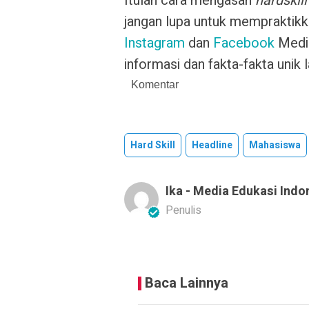
Itulah cara mengasah
hardskill
jangan lupa untuk mempraktikk
Instagram
dan
Facebook
Media
informasi dan fakta-fakta unik l
Komentar
Hard Skill
Headline
Mahasiswa
Ika - Media Edukasi Indo
Penulis
Baca Lainnya