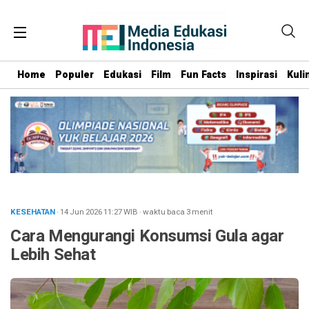
Home
Populer
Edukasi
Film
Fun Facts
Inspirasi
Kuli
KESEHATAN
· 14 Jun 2026
11:27
WIB
·
waktu baca 3 menit
Cara Mengurangi Konsumsi Gula agar
Lebih Sehat