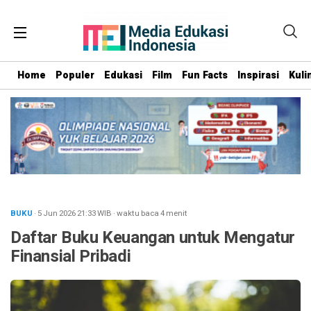
Home
Populer
Edukasi
Film
Fun Facts
Inspirasi
Kuli
BUKU
· 5 Jun 2026
21:33
WIB
·
waktu baca 4 menit
Daftar Buku Keuangan untuk Mengatur
Finansial Pribadi