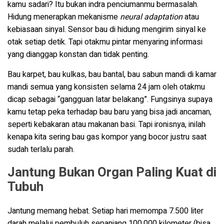
kamu sadari? Itu bukan indra penciumanmu bermasalah.
Hidung menerapkan mekanisme
neural adaptation
atau
kebiasaan sinyal. Sensor bau di hidung mengirim sinyal ke
otak setiap detik. Tapi otakmu pintar menyaring informasi
yang dianggap konstan dan tidak penting.
Bau karpet, bau kulkas, bau bantal, bau sabun mandi di kamar
mandi semua yang konsisten selama 24 jam oleh otakmu
dicap sebagai “gangguan latar belakang”. Fungsinya supaya
kamu tetap peka terhadap bau baru yang bisa jadi ancaman,
seperti kebakaran atau makanan basi. Tapi ironisnya, inilah
kenapa kita sering bau gas kompor yang bocor justru saat
sudah terlalu parah.
Jantung Bukan Organ Paling Kuat di
Tubuh
Jantung memang hebat. Setiap hari memompa 7.500 liter
darah melalui pembuluh sepanjang 100.000 kilometer (bisa