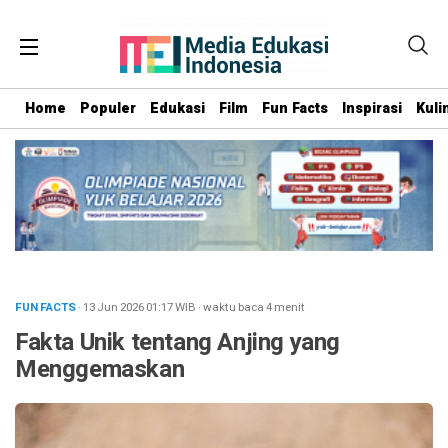
Home
Populer
Edukasi
Film
Fun Facts
Inspirasi
Kuli
FUN FACTS
· 13 Jun 2026
01:17
WIB
·
waktu baca 4 menit
Fakta Unik tentang Anjing yang
Menggemaskan