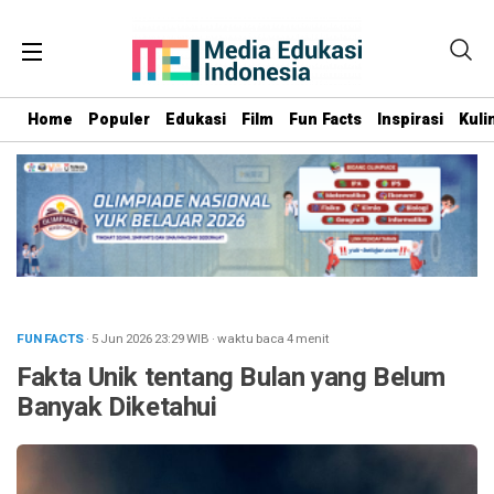
Home
Populer
Edukasi
Film
Fun Facts
Inspirasi
Kuli
FUN FACTS
· 5 Jun 2026
23:29
WIB
·
waktu baca 4 menit
Fakta Unik tentang Bulan yang Belum
Banyak Diketahui