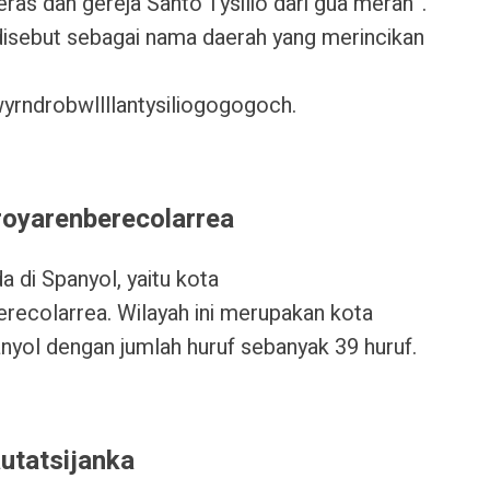
eras dan gereja Santo Tysilio dari gua merah”.
 disebut sebagai nama daerah yang merincikan
yrndrobwllllantysiliogogogoch.
royarenberecolarrea
a di Spanyol, yaitu kota
recolarrea. Wilayah ini merupakan kota
nyol dengan jumlah huruf sebanyak 39 huruf.
autatsijanka