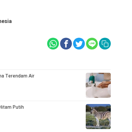
nesia
ma Terendam Air
Hitam Putih