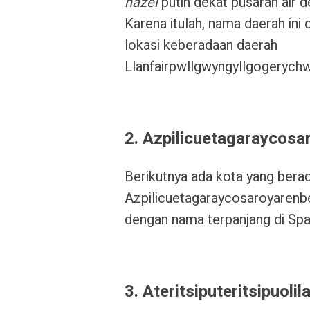
hazel
putih dekat pusaran air d
Karena itulah, nama daerah ini
lokasi keberadaan daerah
Llanfairpwllgwyngyllgogerychw
2. Azpilicuetagaraycosa
Berikutnya ada kota yang berad
Azpilicuetagaraycosaroyarenbe
dengan nama terpanjang di Spa
3. Ateritsiputeritsipuolil