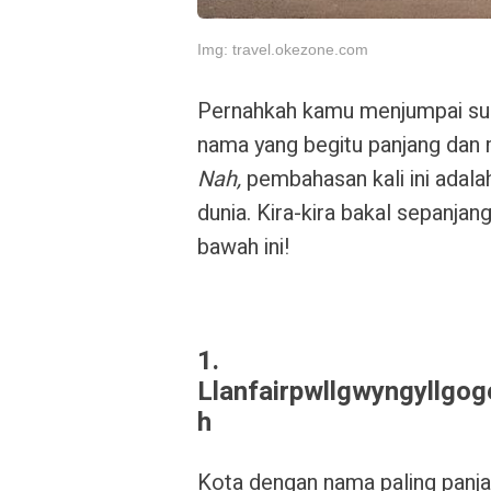
Img: travel.okezone.com
Pernahkah kamu menjumpai suat
nama yang begitu panjang dan 
Nah,
pembahasan kali ini adal
dunia. Kira-kira bakal sepanja
bawah ini!
1.
Llanfairpwllgwyngyllgog
h
Kota dengan nama paling panj