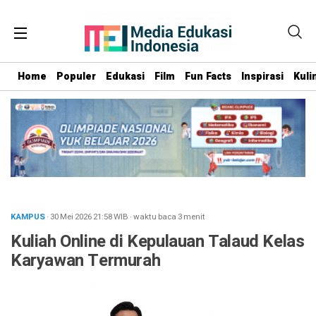
Home
Populer
Edukasi
Film
Fun Facts
Inspirasi
Kuli
KAMPUS
· 30 Mei 2026
21:58
WIB
·
waktu baca 3 menit
Kuliah Online di Kepulauan Talaud Kelas
Karyawan Termurah