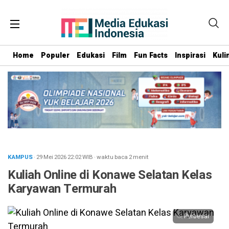
Home
Populer
Edukasi
Film
Fun Facts
Inspirasi
Kuli
KAMPUS
· 29 Mei 2026
22:02
WIB
·
waktu baca 2 menit
Kuliah Online di Konawe Selatan Kelas
Karyawan Termurah
Perbesar