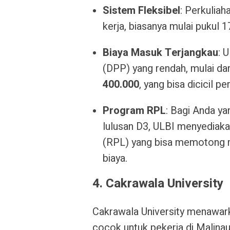
Sistem Fleksibel
: Perkuliah
kerja, biasanya mulai pukul 
Biaya Masuk Terjangkau
: 
(DPP) yang rendah, mulai da
400.000
, yang bisa dicicil pe
Program RPL
: Bagi Anda ya
lulusan D3, ULBI menyediak
(RPL) yang bisa memotong m
biaya
.
4. Cakrawala University
Cakrawala University menawa
cocok untuk pekerja di Malinau.