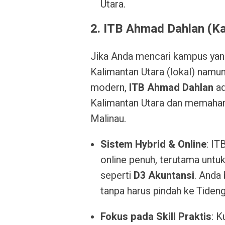
Utara.
2. ITB Ahmad Dahlan (Ka
Jika Anda mencari kampus yang
Kalimantan Utara (lokal) namu
modern,
ITB Ahmad Dahlan
ad
Kalimantan Utara dan memahami
Malinau.
Sistem Hybrid & Online
: I
online penuh, terutama untuk
seperti
D3 Akuntansi
. Anda 
tanpa harus pindah ke Tideng
Fokus pada Skill Praktis
: K