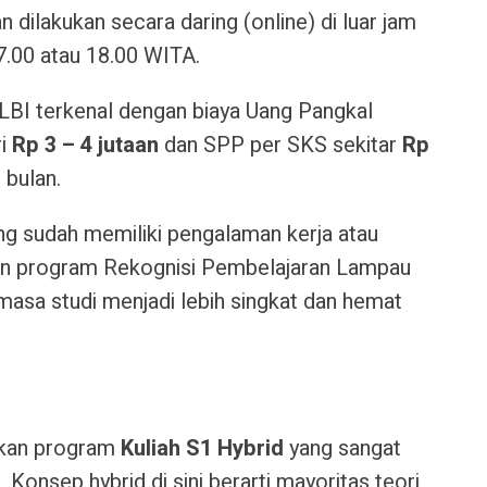
an dilakukan secara daring (online) di luar jam
17.00 atau 18.00 WITA.
ULBI terkenal dengan biaya Uang Pangkal
ri
Rp 3 – 4 jutaan
dan SPP per SKS sekitar
Rp
r bulan
.
ng sudah memiliki pengalaman kerja atau
an program Rekognisi Pembelajaran Lampau
asa studi menjadi lebih singkat dan hemat
rkan program
Kuliah S1 Hybrid
yang sangat
 Konsep hybrid di sini berarti mayoritas teori