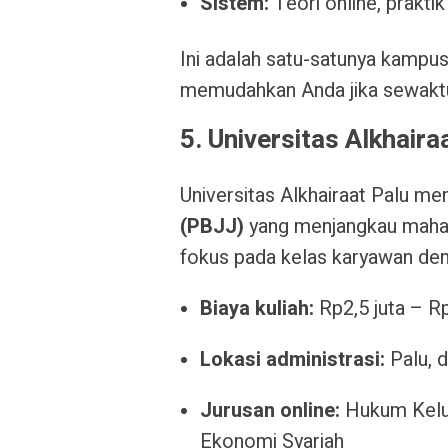
Sistem:
Teori online, prakti
Ini adalah satu-satunya kampus
memudahkan Anda jika sewaktu
5. Universitas Alkhaira
Universitas Alkhairaat Palu mem
(PBJJ)
yang menjangkau mahas
fokus pada kelas karyawan den
Biaya kuliah:
Rp2,5 juta – R
Lokasi administrasi:
Palu, d
Jurusan online:
Hukum Kelua
Ekonomi Syariah