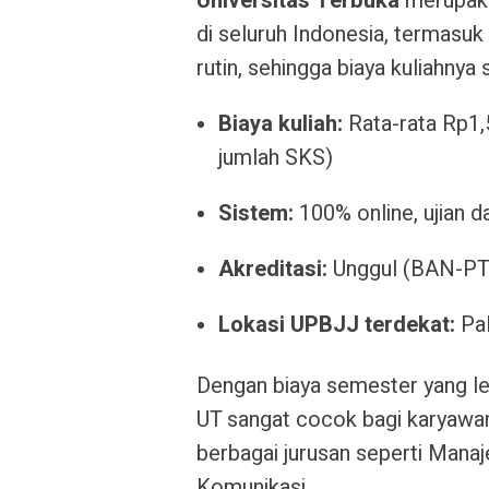
Universitas Terbuka
merupaka
di seluruh Indonesia, termasuk
rutin, sehingga biaya kuliahnya
Biaya kuliah:
Rata-rata Rp1,5
jumlah SKS)
Sistem:
100% online, ujian d
Akreditasi:
Unggul (BAN-PT
Lokasi UPBJJ terdekat:
Pal
Dengan biaya semester yang l
UT sangat cocok bagi karyawan
berbagai jurusan seperti Manaj
Komunikasi.