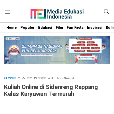
Home
Populer
Edukasi
Film
Fun Facts
Inspirasi
Kuli
KAMPUS
· 29 Mei 2026
19:02
WIB
·
waktu baca 3 menit
Kuliah Online di Sidenreng Rappang
Kelas Karyawan Termurah