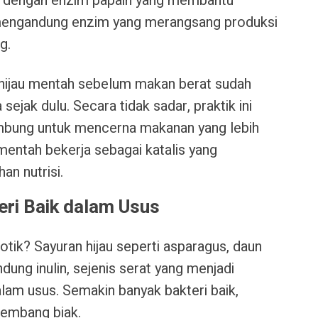
l dengan enzim papain yang membantu
engandung enzim yang merangsang produksi
g.
hijau mentah sebelum makan berat sudah
ejak dulu. Secara tidak sadar, praktik ini
ung untuk mencerna makanan yang lebih
mentah bekerja sebagai katalis yang
n nutrisi.
ri Baik dalam Usus
otik? Sayuran hijau seperti asparagus, daun
ung inulin, sejenis serat yang menjadi
alam usus. Semakin banyak bakteri baik,
rkembang biak.