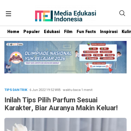
Home
Populer
Edukasi
Film
Fun Facts
Inspirasi
Kuli
TIPS DAN TRIK
· 6 Jun 2022
19:52
WIB
·
waktu baca 1 menit
Inilah Tips Pilih Parfum Sesuai
Karakter, Biar Auranya Makin Keluar!