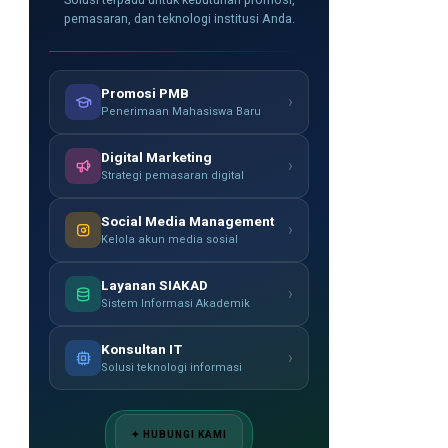
Solusi terpadu untuk kebutuhan promosi,
pemasaran, dan teknologi institusi Anda.
Promosi PMB
›
Penerimaan Mahasiswa Baru
Digital Marketing
›
Strategi pemasaran digital
Social Media Management
›
Kelola akun media sosial
Layanan SIAKAD
›
Sistem Informasi Akademik
Konsultan IT
›
Solusi teknologi informasi
✦ HUBUNGI KAMI