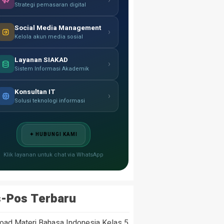
›
Strategi pemasaran digital
Social Media Management
›
Kelola akun media sosial
Layanan SIAKAD
›
Sistem Informasi Akademik
Konsultan IT
›
Solusi teknologi informasi
✦ HUBUNGI KAMI
Klik layanan untuk chat via WhatsApp
-Pos Terbaru
oad Materi Bahasa Indonesia Kelas 5