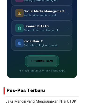
Strategi pemasaran digital
Social Media Management
›
Kelola akun media sosial
Layanan SIAKAD
›
Sistem Informasi Akademik
Konsultan IT
›
Solusi teknologi informasi
✦ HUBUNGI KAMI
Klik layanan untuk chat via WhatsApp
Pos-Pos Terbaru
Jalur Mandiri yang Menggunakan Nilai UTBK