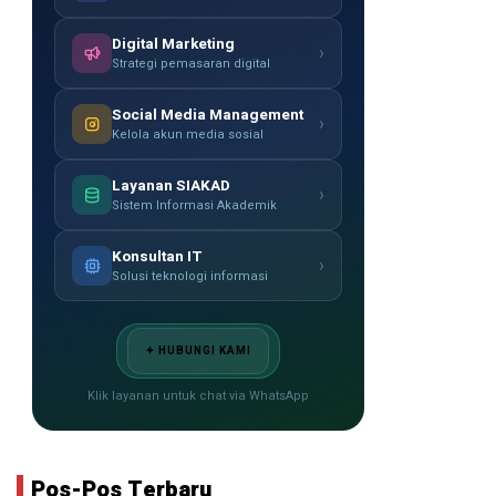
Digital Marketing
›
Strategi pemasaran digital
Social Media Management
›
Kelola akun media sosial
Layanan SIAKAD
›
Sistem Informasi Akademik
Konsultan IT
›
Solusi teknologi informasi
✦ HUBUNGI KAMI
Klik layanan untuk chat via WhatsApp
Pos-Pos Terbaru