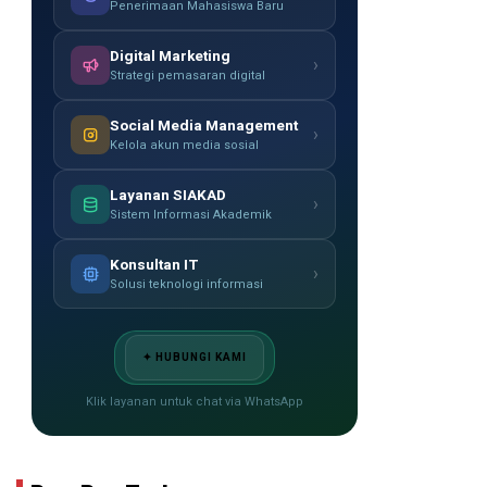
Penerimaan Mahasiswa Baru
Digital Marketing
›
Strategi pemasaran digital
Social Media Management
›
Kelola akun media sosial
Layanan SIAKAD
›
Sistem Informasi Akademik
Konsultan IT
›
Solusi teknologi informasi
✦ HUBUNGI KAMI
Klik layanan untuk chat via WhatsApp