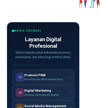
MEDIA EDUKASI
Layanan Digital
Profesional
Solusi terpadu untuk kebutuhan promosi,
pemasaran, dan teknologi institusi Anda.
Promosi PMB
›
Penerimaan Mahasiswa Baru
Digital Marketing
›
Strategi pemasaran digital
Social Media Management