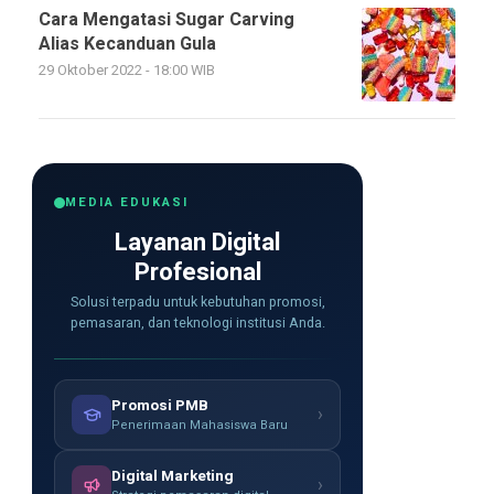
Cara Mengatasi Sugar Carving
Alias Kecanduan Gula
29 Oktober 2022 - 18:00 WIB
MEDIA EDUKASI
Layanan Digital
Profesional
Solusi terpadu untuk kebutuhan promosi,
pemasaran, dan teknologi institusi Anda.
Promosi PMB
›
Penerimaan Mahasiswa Baru
Digital Marketing
›