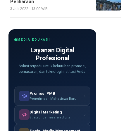
Peliharaan
3 Juli 2022 - 13:00 WIB
MEDIA EDUKASI
Layanan Digital
Profesional
Solusi terpadu untuk kebutuhan promosi,
pemasaran, dan teknologi institusi Anda.
Promosi PMB
›
Penerimaan Mahasiswa Baru
Digital Marketing
›
Strategi pemasaran digital
Social Media Management