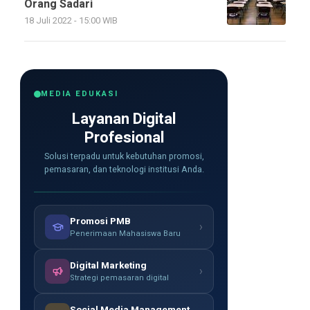
Orang Sadari
18 Juli 2022 - 15:00 WIB
MEDIA EDUKASI
Layanan Digital
Profesional
Solusi terpadu untuk kebutuhan promosi,
pemasaran, dan teknologi institusi Anda.
Promosi PMB
›
Penerimaan Mahasiswa Baru
Digital Marketing
›
Strategi pemasaran digital
Social Media Management