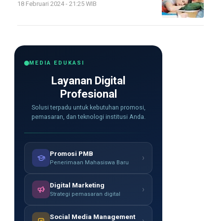
18 Februari 2024 - 21:25 WIB
MEDIA EDUKASI
Layanan Digital
Profesional
Solusi terpadu untuk kebutuhan promosi,
pemasaran, dan teknologi institusi Anda.
Promosi PMB
›
Penerimaan Mahasiswa Baru
Digital Marketing
›
Strategi pemasaran digital
Social Media Management