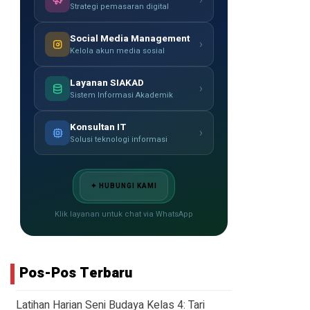
›
Strategi pemasaran digital
Social Media Management
›
Kelola akun media sosial
Layanan SIAKAD
›
Sistem Informasi Akademik
Konsultan IT
›
Solusi teknologi informasi
✦ HUBUNGI KAMI
Klik layanan untuk chat via WhatsApp
Pos-Pos Terbaru
Latihan Harian Seni Budaya Kelas 4: Tari