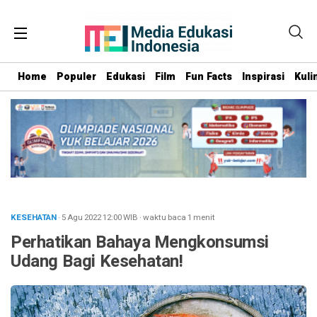
Home
Populer
Edukasi
Film
Fun Facts
Inspirasi
Kuli
KESEHATAN
· 5 Agu 2022
12:00
WIB
·
waktu baca 1 menit
Perhatikan Bahaya Mengkonsumsi
Udang Bagi Kesehatan!