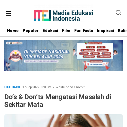
Home
Populer
Edukasi
Film
Fun Facts
Inspirasi
Kuli
LIFE HACK
· 17 Sep 2022
09:00
WIB
·
waktu baca 1 menit
Do’s & Don’ts Mengatasi Masalah di
Sekitar Mata