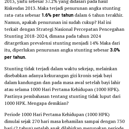
2013, yaitu sebesar 37.2% yang didasari pada hasil
Riskesdas 2013. Maka terjadi penurunan angka stunting
rata-rata sebesar
1.6% per tahun
dalam 6 tahun terakhir.
Namun, apakah penurunan ini sudah cukup? Hal ini
terkait dengan Strategi Nasional Percepatan Pencegahan
Stunting 2018-2024, dimana pada tahun 2024
ditargetkan prevalensi stunting menjadi 14% Maka dari
itu, diperlukan penurunan angka stunting sebesar
3.0%
per tahun
.
Stunting tidak terjadi dalam waktu sekejap, melainkan
disebabkan adanya kekurangan gizi kronis sejak bayi
dalam kandungan dan pada masa awal setelah bayi lahir
atau selama 1000 Hari Pertama Kehidupan (1000 HPK).
Pastinya pembahasan tentang stunting tidak luput dari
1000 HPK. Mengapa demikian?
Periode 1000 Hari Pertama Kehidupan (1000 HPK)
dimulai sejak 270 hari masa kehamilan sampai dengan 730
hari (2 tahun) setelah anak dilahirkan merupakan periode