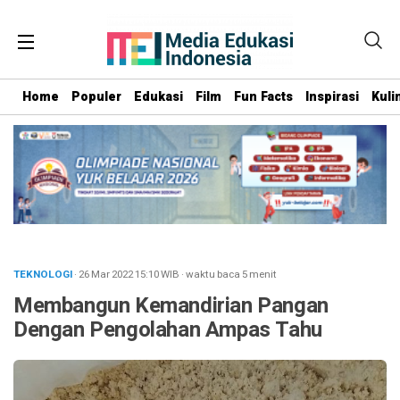
Home
Populer
Edukasi
Film
Fun Facts
Inspirasi
Kuli
TEKNOLOGI
· 26 Mar 2022
15:10
WIB
·
waktu baca 5 menit
Membangun Kemandirian Pangan
Dengan Pengolahan Ampas Tahu