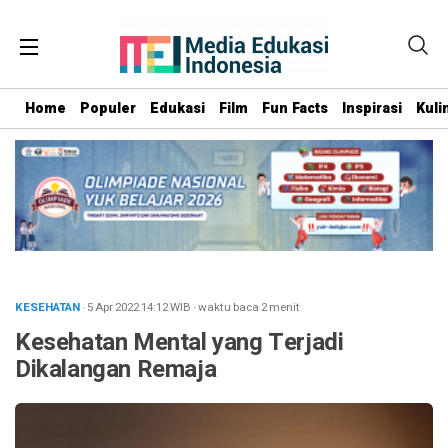
Home
Populer
Edukasi
Film
Fun Facts
Inspirasi
Kuli
KESEHATAN
· 5 Apr 2022
14:12
WIB
·
waktu baca 2 menit
Kesehatan Mental yang Terjadi
Dikalangan Remaja