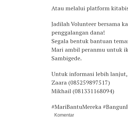
Atau melalui platform kitab
Jadilah Volunteer bersama 
penggalangan dana!
Segala bentuk bantuan teman
Mari ambil peranmu untuk i
Sambigede.
Untuk informasi lebih lanjut,
Zaara (085259897517)
Mikhail (081331168094)
#MariBantuMereka #BangunFa
Komentar