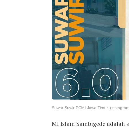
Suwar Suwir PCMI Jawa Timur. (instagra
MI Islam Sambigede adalah s