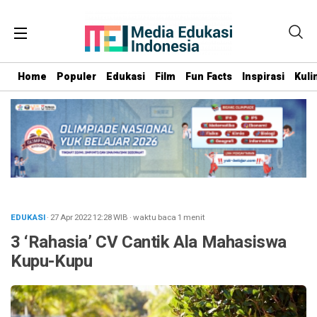
Home
Populer
Edukasi
Film
Fun Facts
Inspirasi
Kuli
EDUKASI
· 27 Apr 2022
12:28
WIB
·
waktu baca 1 menit
3 ‘Rahasia’ CV Cantik Ala Mahasiswa
Kupu-Kupu