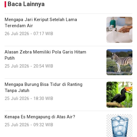
Baca Lainnya
Mengapa Jari Keriput Setelah Lama
Terendam Air
26 Juli 2026 - 07:17 WIB
Alasan Zebra Memiliki Pola Garis Hitam
Putih
25 Juli 2026 - 20:54 WIB
Mengapa Burung Bisa Tidur di Ranting
Tanpa Jatuh
25 Juli 2026 - 18:30 WIB
Kenapa Es Mengapung di Atas Air?
25 Juli 2026 - 09:32 WIB