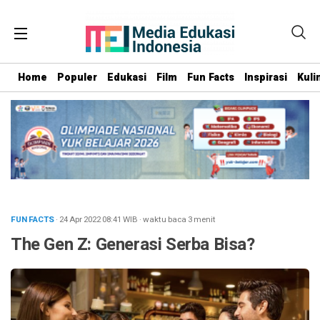
Home
Populer
Edukasi
Film
Fun Facts
Inspirasi
Kuli
FUN FACTS
· 24 Apr 2022
08:41
WIB
·
waktu baca 3 menit
The Gen Z: Generasi Serba Bisa?