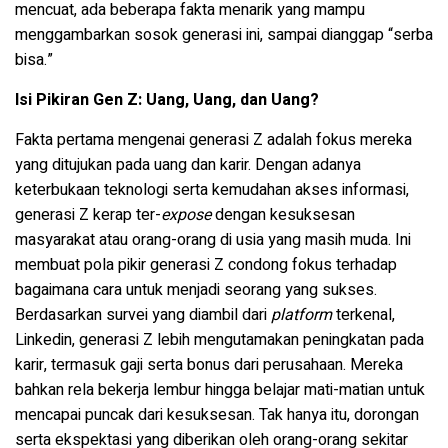
mencuat, ada beberapa fakta menarik yang mampu
menggambarkan sosok generasi ini, sampai dianggap “serba
bisa.”
Isi Pikiran Gen Z: Uang, Uang, dan Uang?
Fakta pertama mengenai generasi Z adalah fokus mereka
yang ditujukan pada uang dan karir. Dengan adanya
keterbukaan teknologi serta kemudahan akses informasi,
generasi Z kerap ter-
expose
dengan kesuksesan
masyarakat atau orang-orang di usia yang masih muda. Ini
membuat pola pikir generasi Z condong fokus terhadap
bagaimana cara untuk menjadi seorang yang sukses.
Berdasarkan survei yang diambil dari
platform
terkenal,
Linkedin, generasi Z lebih mengutamakan peningkatan pada
karir, termasuk gaji serta bonus dari perusahaan. Mereka
bahkan rela bekerja lembur hingga belajar mati-matian untuk
mencapai puncak dari kesuksesan. Tak hanya itu, dorongan
serta ekspektasi yang diberikan oleh orang-orang sekitar