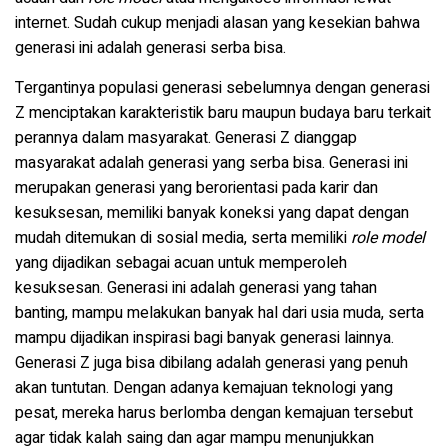
internet. Sudah cukup menjadi alasan yang kesekian bahwa
generasi ini adalah generasi serba bisa.
Tergantinya populasi generasi sebelumnya dengan generasi
Z menciptakan karakteristik baru maupun budaya baru terkait
perannya dalam masyarakat. Generasi Z dianggap
masyarakat adalah generasi yang serba bisa. Generasi ini
merupakan generasi yang berorientasi pada karir dan
kesuksesan, memiliki banyak koneksi yang dapat dengan
mudah ditemukan di sosial media, serta memiliki
role model
yang dijadikan sebagai acuan untuk memperoleh
kesuksesan. Generasi ini adalah generasi yang tahan
banting, mampu melakukan banyak hal dari usia muda, serta
mampu dijadikan inspirasi bagi banyak generasi lainnya.
Generasi Z juga bisa dibilang adalah generasi yang penuh
akan tuntutan. Dengan adanya kemajuan teknologi yang
pesat, mereka harus berlomba dengan kemajuan tersebut
agar tidak kalah saing dan agar mampu menunjukkan