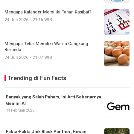
Mengapa Kalender Memiliki Tahun Kasibat?
24 Juli 2026 - 21:16 WIB
Mengapa Telur Memiliki Warna Cangkang
Berbeda
24 Juli 2026 - 21:07 WIB
Trending di Fun Facts
Banyak yang Salah Paham, Ini Arti Sebenarnya
Gemini AI
11 Februari 2026
Fakta-Fakta Unik Black Panther, Hewan