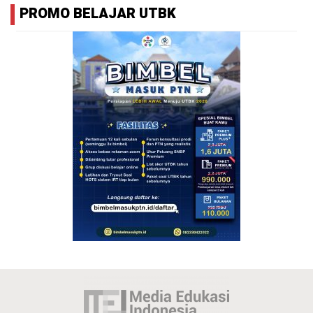
PROMO BELAJAR UTBK